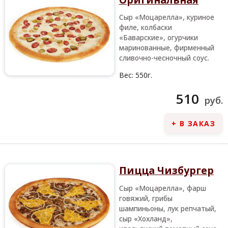
Сыр «Моцарелла», куриное
филе, колбаски
«Баварские», огурчики
маринованные, фирменный
сливочно-чесночный соус.
Вес:
550г.
510
руб.
+ В ЗАКАЗ
Пицца Чизбургер
Сыр «Моцарелла», фарш
говяжий, грибы
шампиньоны, лук репчатый,
сыр «Хохланд»,