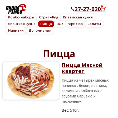
0
27-27-020
Комбо-наборы
Стрит-Фуд
Китайская кухня
Японская кухня
Пицца
ВОК
Фритюр
Салаты
Напитки
Дополнения
Пицца
Пицца Мясной
квартет
Пицца из четырех мясных
начинок : бекон, ветчина,
салями и колбаса п/к с
соусами барбекю и
чесночным.
Вес:
510г.