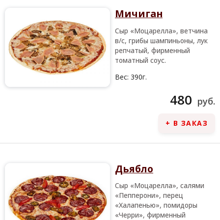
Мичиган
Сыр «Моцарелла», ветчина
в/с, грибы шампиньоны, лук
репчатый, фирменный
томатный соус.
Вес:
390г.
480
руб.
+ В ЗАКАЗ
Дьябло
Сыр «Моцарелла», салями
«Пепперони», перец
«Халапенью», помидоры
«Черри», фирменный