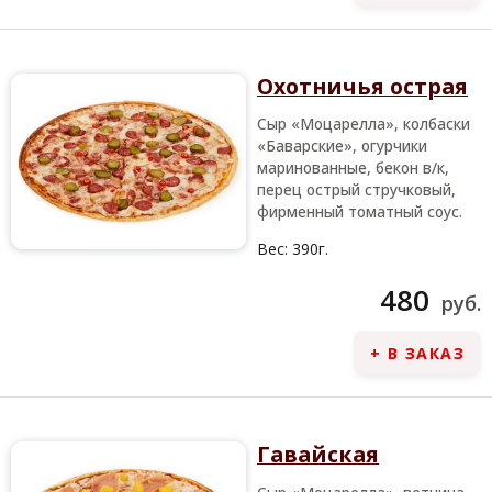
Охотничья острая
Сыр «Моцарелла», колбаски
«Баварские», огурчики
маринованные, бекон в/к,
перец острый стручковый,
фирменный томатный соус.
Вес:
390г.
480
руб.
+ В ЗАКАЗ
Гавайская