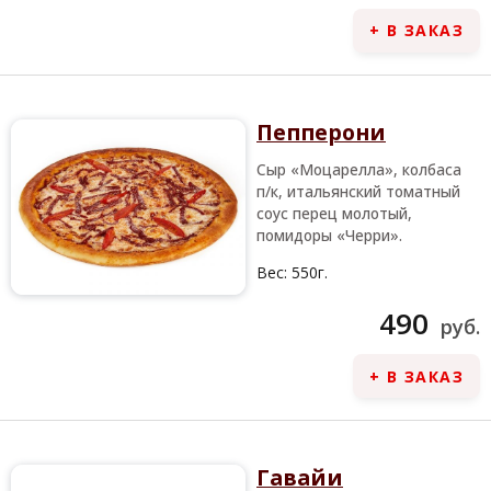
+ В ЗАКАЗ
Пепперони
Сыр «Моцарелла», колбаса
п/к, итальянский томатный
соус перец молотый,
помидоры «Черри».
Вес:
550г.
490
руб.
+ В ЗАКАЗ
Гавайи