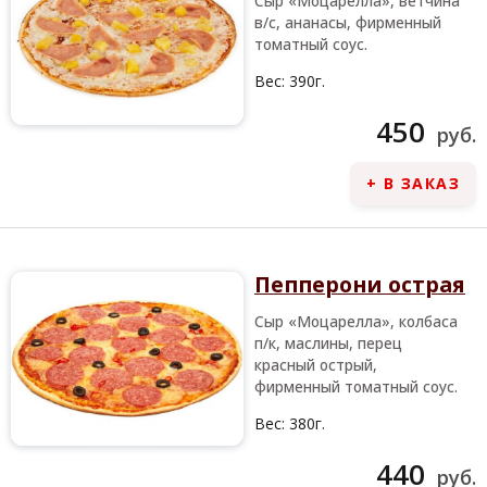
Сыр «Моцарелла», ветчина
в/с, ананасы, фирменный
томатный соус.
Вес:
390г.
450
руб.
+ В ЗАКАЗ
Пепперони острая
Сыр «Моцарелла», колбаса
п/к, маслины, перец
красный острый,
фирменный томатный соус.
Вес:
380г.
440
руб.