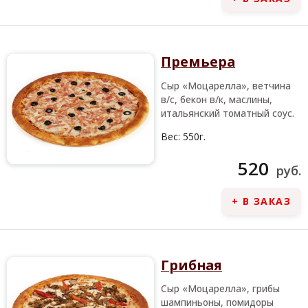
Премьера
Сыр «Моцарелла», ветчина
в/с, бекон в/к, маслины,
итальянский томатный соус.
Вес:
550г.
520
руб.
+ В ЗАКАЗ
Грибная
Сыр «Моцарелла», грибы
шампиньоны, помидоры