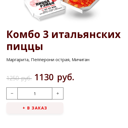
Комбо 3 итальянских
пиццы
Маргарита, Пепперони острая, Мичиган
Первоначальная цена 
Текущая цена
1130
руб.
1250
руб.
Количество товара Комбо 3 итальянских пиццы
+ В ЗАКАЗ